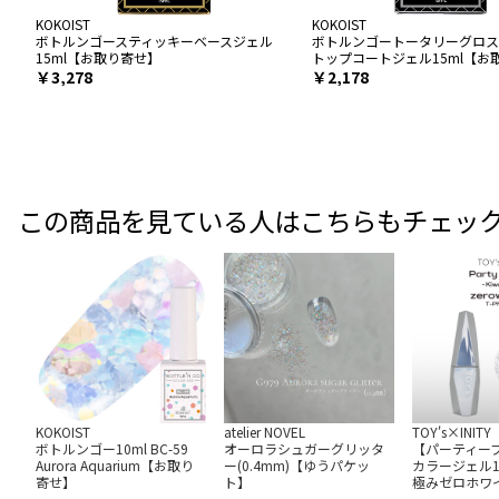
KOKOIST
KOKOIST
ボトルンゴースティッキーベースジェル
ボトルンゴートータリーグロス
15ml【お取り寄せ】
トップコートジェル15ml【お
￥3,278
￥2,178
この商品を見ている人はこちらもチェッ
KOKOIST
atelier NOVEL
TOY's×INITY
ボトルンゴー10ml BC-59
オーロラシュガーグリッタ
【パーティー
Aurora Aquarium【お取り
ー(0.4mm)【ゆうパケッ
カラージェル12m
寄せ】
ト】
極みゼロホワ