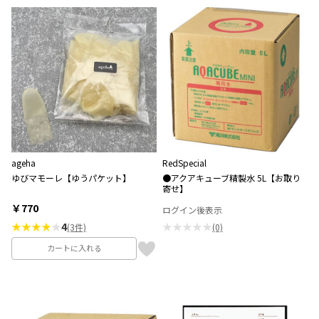
ageha
RedSpecial
ゆびマモーレ【ゆうパケット】
●アクアキューブ精製水 5L【お取り
寄せ】
￥770
ログイン後表示
★★★★
★
4
★★★★★
(3件)
(0)
カートに入れる