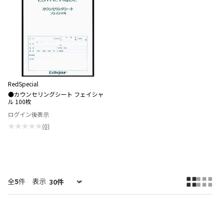
RedSpecial
●カウンセリングシート フェイシャ
ル 100枚
ログイン後表示
★★★★★
(0)
全
5
件
表示