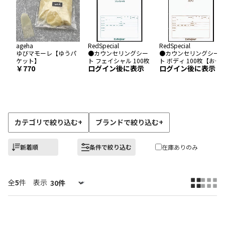
ageha
RedSpecial
RedSpecial
ゆびマモーレ【ゆうパ
●カウンセリングシー
●カウンセリングシー
ケット】
ト フェイシャル 100枚
ト ボディ 100枚【お取
770
ログイン後に表示
ログイン後に表示
り寄せ】
カテゴリで絞り込む
+
ブランドで絞り込む
+
新着順
条件で絞り込む
在庫ありのみ
全
5
件
表示