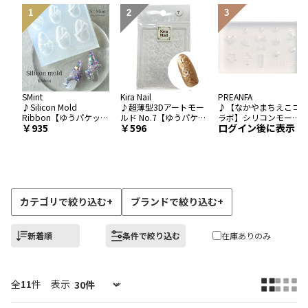
SMint
Kira Nail
PREANFA
♪Silicon Mold
♪超薄型3Dアートモー
♪【なかやまちえこコ
Ribbon【ゆうパケッ
ルド No.7【ゆうパケッ
ラボ】シリコンモール
935
596
ログイン後に表示
ト】
ト】
ド014 魔法少女ステッ
キ【ゆうパケット】
カテゴリで絞り込む
+
ブランドで絞り込む
+
新着順
条件で絞り込む
在庫ありのみ
全
11
件
表示