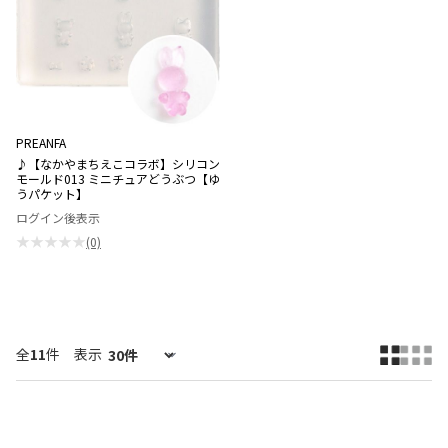
PREANFA
♪【なかやまちえこコラボ】シリコン
モールド013 ミニチュアどうぶつ【ゆ
うパケット】
ログイン後表示
★★★★★
(0)
全
11
件
表示