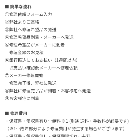
■ 簡単な流れ
①修理依頼フォーム入力
②弊社よりご連絡
③弊社へ修理希望品の発送
④修理希望品到着・メーカーへ発送
⑤修理希望品がメーカーに到着
修理金額のお見積
⑥銀行振込にてお支払い（1週間以内）
お支払い確認後メーカーへ修理依頼
⑦メーカー修理開始
修理完了後、弊社に発送
⑧弊社に修理完了品が到着・お客様宅へ発送
⑨お客様宅に到着
■ 修理費用
・保証書・領収書有り…無料 ※1 (別途 送料・手数料が必要です)
（※1…故障部分により修理費用が発生する場合がございます）
・保証書・領収書無し・保証期限切れ…有料