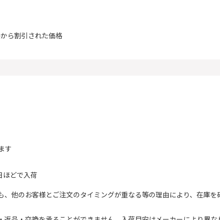
格から割引された価格
ます
日ほどで入荷
も、他のお客様とご注文のタイミングが重なる等の理由により、在庫を
。
・返品・交換を承ることができません。入荷目安はメーカーにより異な