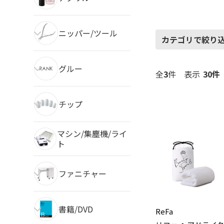
ニッパー/ツール
カテゴリで絞り
グルー
全
3
件
表示
チップ
マシン/集塵機/ライ
ト
ファニチャー
書籍/DVD
ReFa