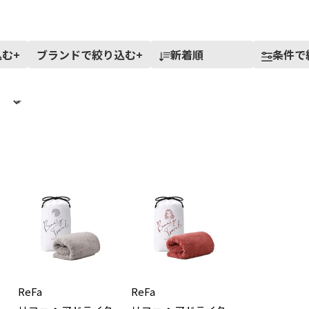
込む
+
ブランドで絞り込む
+
新着順
条件で
ReFa
ReFa