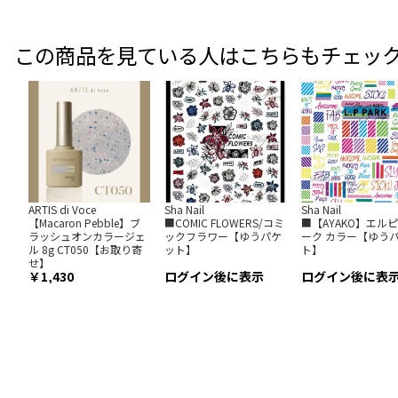
この商品を見ている人はこちらもチェッ
ARTIS di Voce
Sha Nail
Sha Nail
【Macaron Pebble】ブ
■COMIC FLOWERS/コミ
■【AYAKO】エルピ
ラッシュオンカラージェ
ックフラワー【ゆうパケ
ーク カラー【ゆう
ル 8g CT050【お取り寄
ット】
ト】
せ】
1,430
ログイン後に表示
ログイン後に表