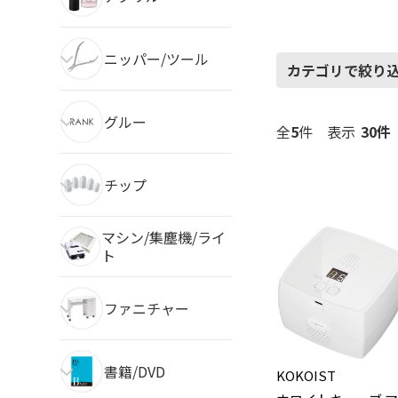
ニッパー/ツール
カテゴリで絞り
グルー
全
5
件
表示
チップ
マシン/集塵機/ライ
ト
ファニチャー
書籍/DVD
KOKOIST