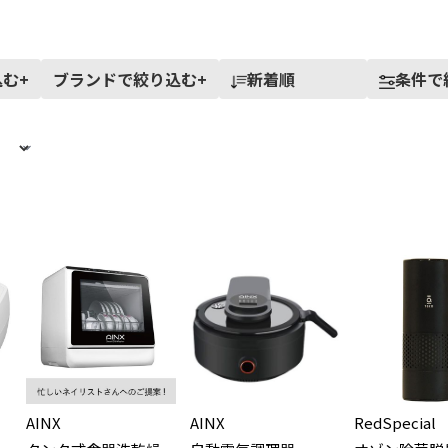
込む
+
ブランドで絞り込む
+
新着順
条件で
AINX
AINX
RedSpecial