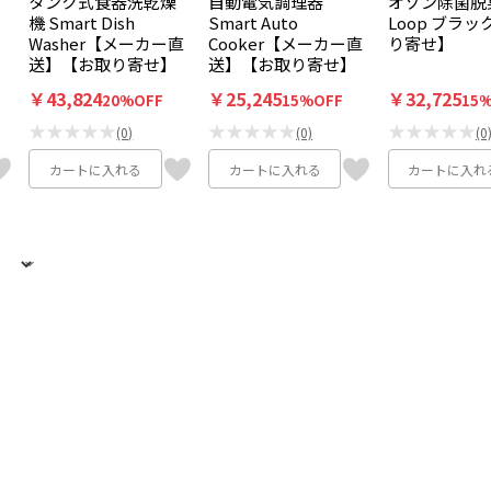
タンク式食器洗乾燥
自動電気調理器
オゾン除菌脱
テ
機 Smart Dish
Smart Auto
Loop ブラ
Washer【メーカー直
Cooker【メーカー直
り寄せ】
送】【お取り寄せ】
送】【お取り寄せ】
￥43,824
￥25,245
￥32,725
20%OFF
15%OFF
15
★★★★★
★★★★★
★★★★★
(0)
(0)
(0
カートに入れる
カートに入れる
カートに入れ