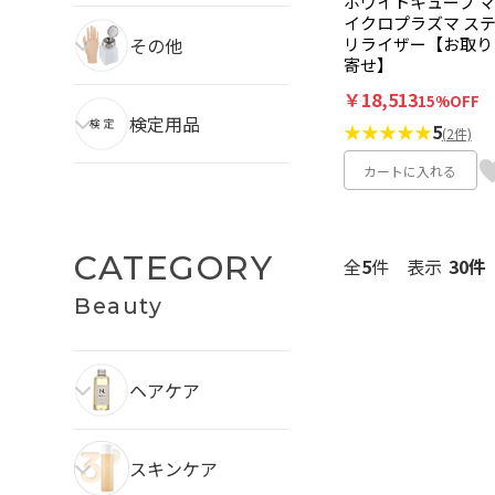
ホワイトキューブ マ
イクロプラズマ ス
その他
リライザー【お取り
寄せ】
￥18,513
15%OFF
検定用品
★★★★★
5
(2件)
カートに入れる
CATEGORY
全
5
件
表示
Beauty
ヘアケア
スキンケア