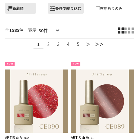
新着順
条件で絞り込む
在庫ありのみ
全
1585
件
表示
1
2
3
4
5
＞
＞＞
NEW
NEW
ARTIS di Voce
ARTIS di Voce