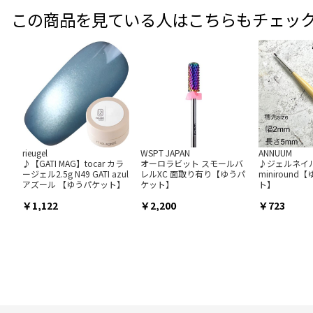
この商品を見ている人はこちらもチェッ
rieugel
WSPT JAPAN
ANNUUM
♪【GATI MAG】tocar カラ
オーロラビット スモールバ
♪ジェルネイ
ージェル2.5g N49 GATI azul
レルXC 面取り有り【ゆうパ
miniroun
アズール 【ゆうパケット】
ケット】
ト】
1,122
2,200
723