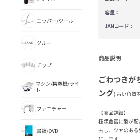
容量：
ニッパー/ツール
JANコード：
グルー
商品説明
チップ
ごわつきが
マシン/集塵機/ライ
ト
ング
( 古い角質
ファニチャー
【商品詳細】
種類豊富に酸が配
去し、ツヤのある
書籍/DVD
にします