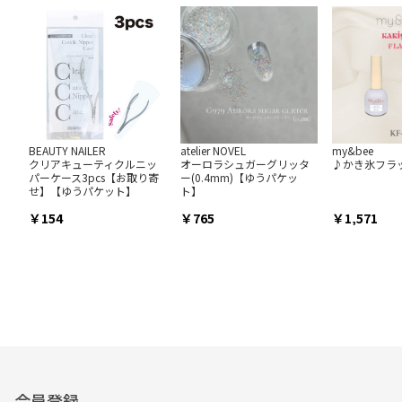
BEAUTY NAILER
atelier NOVEL
my&bee
クリアキューティクルニッ
オーロラシュガーグリッタ
♪かき氷フラッ
パーケース3pcs【お取り寄
ー(0.4mm)【ゆうパケッ
せ】【ゆうパケット】
ト】
154
765
1,571
会員登録