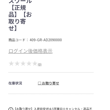
スワール
【正規
品】【お
取り寄
せ】
商品コード：
409-GR-AD2090000
ログイン後価格表示
★★★★★
(0)
在庫状況
□ お取り寄せ
【お取り寄せ】入荷目安:約4-5営業日※キャンセル・返品不