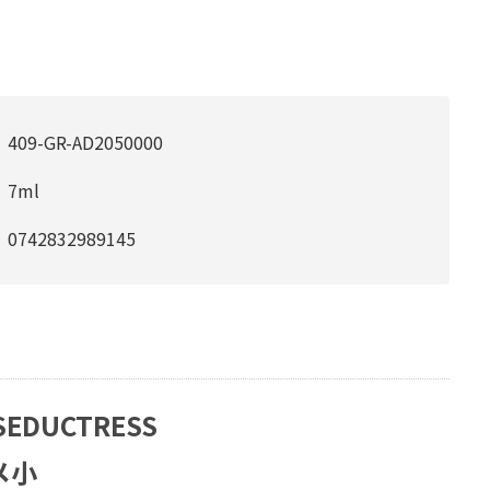
409-GR-AD2050000
7ml
0742832989145
 SEDUCTRESS
メ小