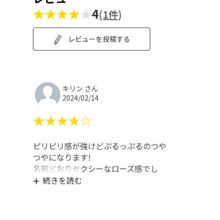
★★★★
★
4
(1件)
レビューを投稿する
キリン さん
2024/02/14
★★★★☆
ピリピリ感が強けどぷるっぷるのつや
つやになります!
名前どおりセクシーなローズ感でし
た。
続きを読む
発色もよくて、持ちも良かったので他
の色も試したいな。
デザインも透明で可愛いので、ポーチ