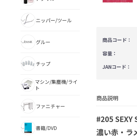
ニッパー/ツール
商品コード：
グルー
容量：
チップ
JANコード：
マシン/集塵機/ライ
ト
商品説明
ファニチャー
#205 SEXY
書籍/DVD
濃い赤・ラ