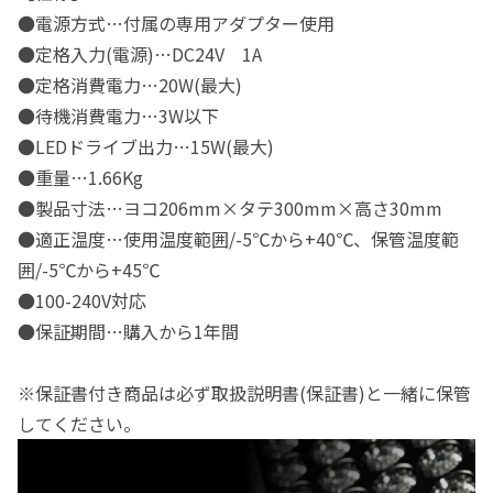
●電源方式…付属の専用アダプター使用
●定格入力(電源)…DC24V 1A
●定格消費電力…20W(最大)
●待機消費電力…3W以下
●LEDドライブ出力…15W(最大)
●重量…1.66Kg
●製品寸法…ヨコ206mm×タテ300mm×高さ30mm
●適正温度…使用温度範囲/-5℃から+40℃、保管温度範
囲/-5℃から+45℃
●100-240V対応
●保証期間…購入から1年間
※保証書付き商品は必ず取扱説明書(保証書)と一緒に保管
してください。