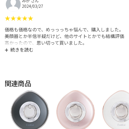
みか さん
2024/03/27
★★★★★
価格も価格なので、めっっっちゃ悩んで、購入しました。
美顔器とか半信半疑だけど、他のサイトとかでも結構評価
高かったので、思い切って買いました。
本体は思ったよりおおきめ。
続きを読む
使い始めて数日で、なんとなく良い!肌が明るくなって、
キメが細かくなった感じがして、本当に驚きました。
面倒くさがりでも楽々続けられるのが嬉しい。
ジムとかエステとかのコラーゲンマシンを考えてたけど、
関連商品
これなら家で手軽にできるし、サロンに頻繁に行けないか
ら良い。
続けないと効果は持続しないけど。。。
高かったけど、買って本当に良かったベストバイ!