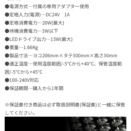
●電源方式…付属の専用アダプター使用
●定格入力(電源)…DC24V 1A
●定格消費電力…20W(最大)
●待機消費電力…3W以下
●LEDドライブ出力…15W(最大)
●重量…1.66Kg
●製品寸法…ヨコ206mm×タテ300mm×高さ30mm
●適正温度…使用温度範囲/-5℃から+40℃、保管温度範
囲/-5℃から+45℃
●100-240V対応
●保証期間…購入から1年間
※保証書付き商品は必ず取扱説明書(保証書)と一緒に保管
してください。