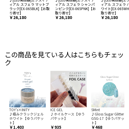
ィアル スフェラ マットブ
ィアル スフェラ シャンパ
ィアル スフェラ 
ラック[EX-065BLK]【お取
ンピンク[EX-065PNK]【お
ワイト[EX-065W
り寄せ】
取り寄せ】
取り寄せ】
￥26,180
￥26,180
￥26,180
この商品を見ている人はこちらもチェッ
ク
TOY's×INITY
ICE GEL
SMint
♪極みクラックジェル
♪ホイルケース【ゆう
♪Gloss Sugar Glitter
ホワイト【ゆうパケッ
パケット】
GSG-17【ゆうパケッ
ト】
ト】
1,403
935
468