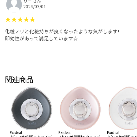
りー さん
2024/03/01
★★★★★
化粧ノリと化粧持ちが良くなったような気がします!
即効性があって満足しています☆
関連商品
Exideal
Exideal
Exideal
♪[LED美顔器]エクスイデ
♪[LED美顔器]エクスイデ
♪[LED美顔器]