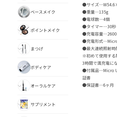
●サイズ…W54.6×
●重量…135g
ベースメイク
●電球数…4個
●タイマー…30秒
ポイントメイク
●充電容量…2600
●充電形式…Mic
●最大連続照射時間
まつげ
※初めて使用する
3時間で満充電にな
ボディケア
●付属品…Micr
証書
●保証書…6ヶ月
オーラルケア
サプリメント