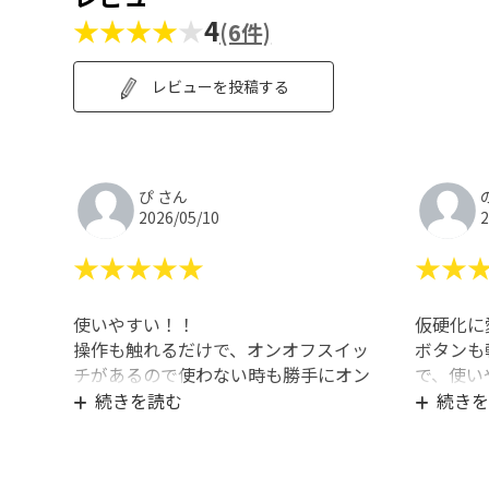
★★★★
★
4
(6件)
レビューを投稿する
ぴ さん
2026/05/10
2
★★★★★
★★
使いやすい！！
仮硬化に
操作も触れるだけで、オンオフスイッ
ボタンも
チがあるので使わない時も勝手にオン
で、使い
にならずいいです！
30秒と6
続きを読む
続きを
充電も減
おすすめ