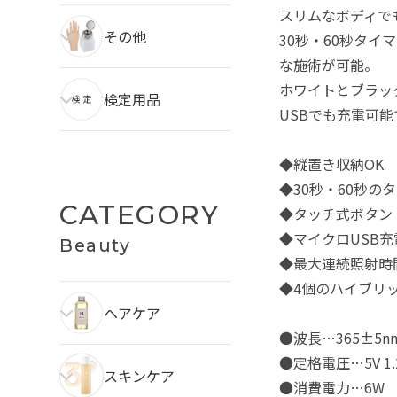
スリムなボディでも
その他
30秒・60秒タ
な施術が可能。
ホワイトとブラッ
検定用品
USBでも充電可
◆縦置き収納OK
◆30秒・60秒の
CATEGORY
◆タッチ式ボタン
◆マイクロUSB充
Beauty
◆最大連続照射時
◆4個のハイブリ
ヘアケア
●波長…365±5n
●定格電圧…5V 1.
スキンケア
●消費電力…6W