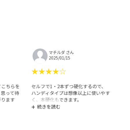
マチルダ さん
2025/01/15
★★★★☆
てこちらを
セルフで1・2本ずつ硬化するので、
と思って待
ハンディタイプは想像以上に使いやす
がります
く、本硬化もできます。
点灯ボタンは押し込むタイプではなく
続きを読む
タッチするだけなので、音が鳴らず良
い。時間の切替は、ライト消灯時にタ
ッチボタンを長押し(長タッチ)しま