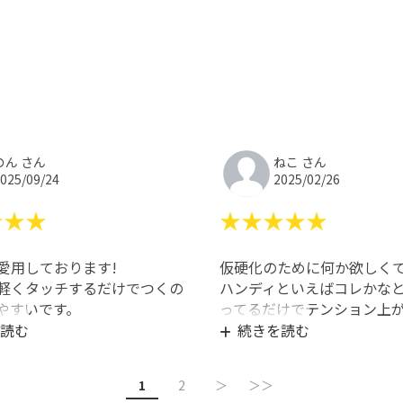
のん さん
ねこ さん
025/09/24
2025/02/26
★★★
★★★★★
愛用しております!
仮硬化のために何か欲しく
軽くタッチするだけでつくの
ハンディといえばコレかな
やすいです。
ってるだけでテンション上
0秒の2種類あって神です!
(笑)
読む
続きを読む
りは遅いです。
タッチ式とても使いやすい
です!
1
2
＞
＞＞