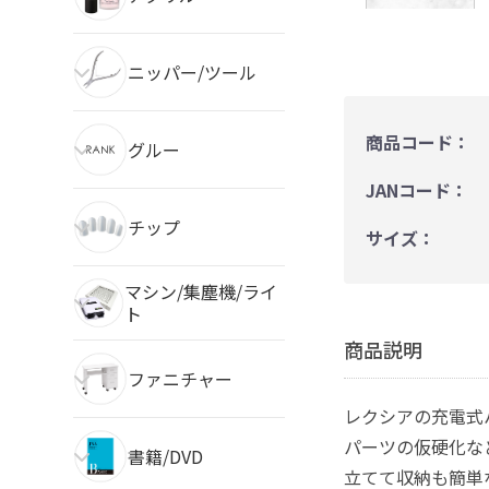
ニッパー/ツール
商品コード：
グルー
JANコード：
チップ
サイズ：
マシン/集塵機/ライ
ト
商品説明
ファニチャー
レクシアの充電式
パーツの仮硬化な
書籍/DVD
立てて収納も簡単