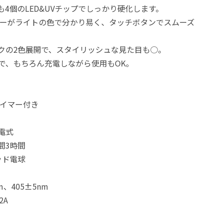
4個のLED&UVチップでしっかり硬化します。
イマーがライトの色で分かり易く、タッチボタンでスムーズ
クの2色展開で、スタイリッシュな見た目も○。
能で、もちろん充電しながら使用もOK。
タイマー付き
電式
間3時間
ッド電球
m、405±5nm
2A