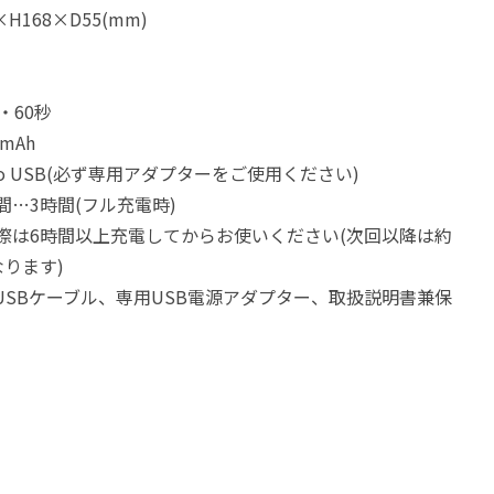
H168×D55(mm)
・60秒
mAh
ro USB(必ず専用アダプターをご使用ください)
…3時間(フル充電時)
際は6時間以上充電してからお使いください(次回以降は約
ります)
o USBケーブル、専用USB電源アダプター、取扱説明書兼保