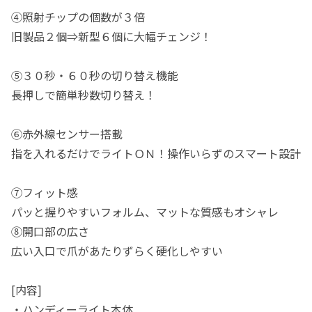
④照射チップの個数が３倍
旧製品２個⇒新型６個に大幅チェンジ！
⑤３０秒・６０秒の切り替え機能
長押しで簡単秒数切り替え！
⑥赤外線センサー搭載
指を入れるだけでライトＯＮ！操作いらずのスマート設計
⑦フィット感
パッと握りやすいフォルム、マットな質感もオシャレ
⑧開口部の広さ
広い入口で爪があたりずらく硬化しやすい
[内容]
・ハンディーライト本体