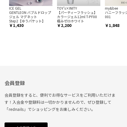
ICE GEL
TOY's×INITY
my&bee
GENTLEON バブルドロップ
【パーティーフラッシュ】
ハニーフラッシ
ジェル マグネット
カラージェル12ml T-PF00
001
Step2【ゆうパケット】
極みゼロホワイト
1,430
2,200
1,848
会員登録
会員登録をすると、便利でお得なサービスをご利用いただけま
す！入会金や登録料は一切かかりませんので、ぜひ登録して
「rednails」でショッピングをお楽しみください。