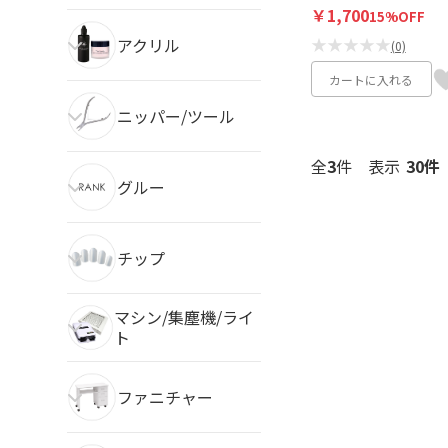
￥1,700
15%OFF
★★★★★
アクリル
(0)
カートに入れる
ニッパー/ツール
全
3
件
表示
グルー
チップ
マシン/集塵機/ライ
ト
ファニチャー