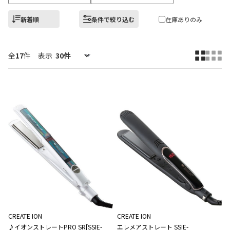
新着順
条件で絞り込む
在庫ありのみ
全
17
件
表示
CREATE ION
CREATE ION
♪イオンストレートPRO SR[SSIE-
エレメアストレート SSIE-