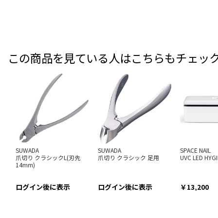
この商品を見ている人はこちらもチェッ
SUWADA
SUWADA
SPACE NAIL
爪切り クラシックL(刃先
爪切り クラシック 足用
UVC LED HYGI
14mm)
ログイン後に表示
ログイン後に表示
13,200