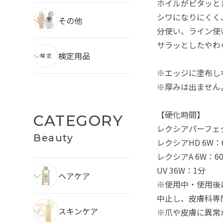
ホイルがピタッと
シワになりにくく
その他
分使い、ライン使
サラッとしたやわ
検定用品
※エッジに塗布し
※厚みは出ません
【硬化時間】
CATEGORY
レクシアパーフェクト
Beauty
レクシアHD 6W：
レクシアA 6W：6
UV 36W：1分
ヘアケア
※使用中・使用後
中止し、皮膚科
スキンケア
※爪や皮膚に異