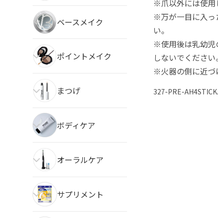
※爪以外には使
※万が一目に入っ
ベースメイク
い。
※使用後は乳幼児
ポイントメイク
しないでくだ
※火器の側に近づ
まつげ
327-PRE-AH4STICK.
ボディケア
オーラルケア
サプリメント