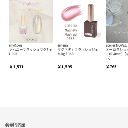
my&bee
emena
atelier NOVEL
♪ハニーフラッシュマグ8ｍ
マグネティフラッシュジェ
オーロラシュ
L 001
ル8g 1368
ー(0.4mm)
ト】
1,571
1,595
765
会員登録