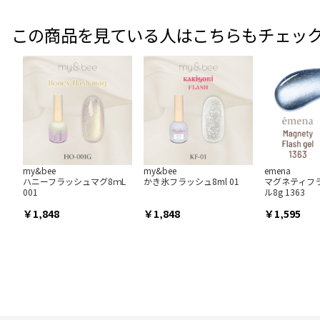
この商品を見ている人はこちらもチェッ
my&bee
my&bee
emena
ハニーフラッシュマグ8ｍL
かき氷フラッシュ8ml 01
マグネティフ
001
ル8g 1363
1,848
1,848
1,595