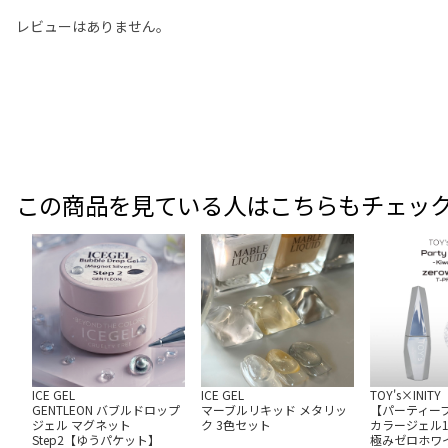
レビューはありません。
この商品を見ている人はこちらもチェッ
ICE GEL
ICE GEL
TOY's×INITY
GENTLEON バブルドロップ
マーブルリキッド メタリッ
【パーティー
ジェル マグネット
ク 3色セット
カラージェル12m
Step2【ゆうパケット】
極みゼロホワ