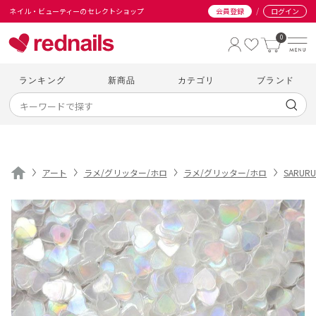
/
ネイル・ビューティーのセレクトショップ
会員登録
ログイン
0
ランキング
新商品
カテゴリ
ブランド
アート
ラメ/グリッター/ホロ
ラメ/グリッター/ホロ
SARURU