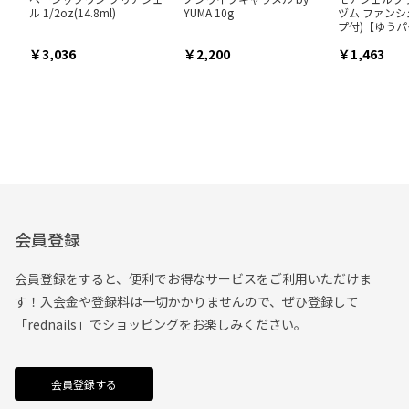
ル 1/2oz(14.8ml)
YUMA 10g
ヅム ファンシ
プ付)【ゆう
3,036
2,200
1,463
会員登録
会員登録をすると、便利でお得なサービスをご利用いただけま
す！入会金や登録料は一切かかりませんので、ぜひ登録して
「rednails」でショッピングをお楽しみください。
会員登録する