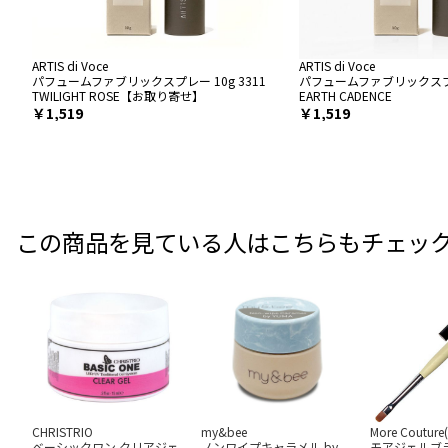
ARTIS di Voce
ARTIS di Voce
パフュームファブリックスプレー 10g 3311
パフュームファブリックスプレー
TWILIGHT ROSE【お取り寄せ】
EARTH CADENCE
￥1,519
￥1,519
この商品を見ている人はこちらもチェッ
CHRISTRIO
my&bee
More Coutu
ベーシックワン クリアジェ
ノンワイプキャラメル by
モアジェルブ