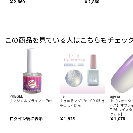
￥2,860
￥2,860
この商品を見ている人はこちらもチェッ
PREGEL
Irie
ageha
♪マジカルプライマー 7ml
♪きゅるマグ12ml CR-05 き
♪【ウォータ
ゅるしゃぼん
ーズ】オプティ
7-26 ウイ
ケット】
ログイン後に表示
1,925
1,078