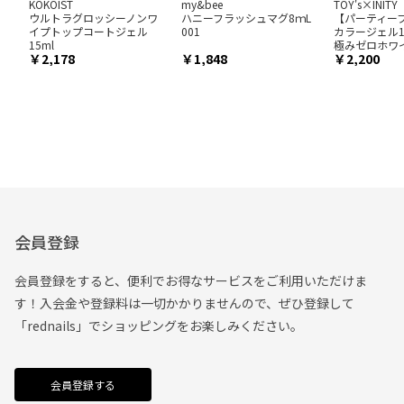
KOKOIST
my&bee
TOY's×INITY
ウルトラグロッシーノンワ
ハニーフラッシュマグ8ｍL
【パーティー
イプトップコートジェル
001
カラージェル12m
15ml
極みゼロホワ
2,178
1,848
2,200
会員登録
会員登録をすると、便利でお得なサービスをご利用いただけま
す！入会金や登録料は一切かかりませんので、ぜひ登録して
「rednails」でショッピングをお楽しみください。
会員登録する