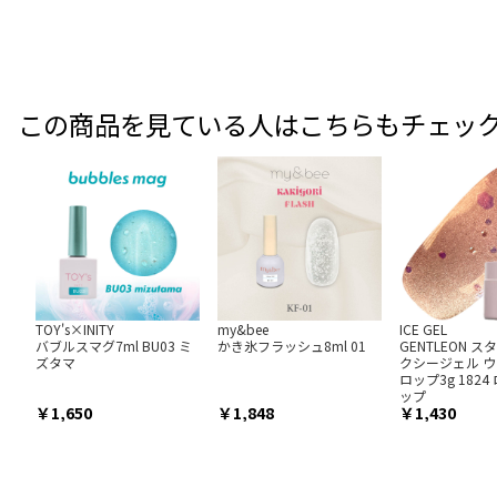
この商品を見ている人はこちらもチェッ
TOY's×INITY
my&bee
ICE GEL
バブルスマグ7ml BU03 ミ
かき氷フラッシュ8ml 01
GENTLEON 
ズタマ
クシージェル 
ロップ3g 182
ップ
1,650
1,848
1,430