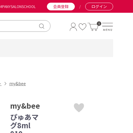
会員登録
/
ログイン
MPANY
SALON
SCHOOL
0
ト
my&bee
my&bee
ぴゅあマ
グ8ml