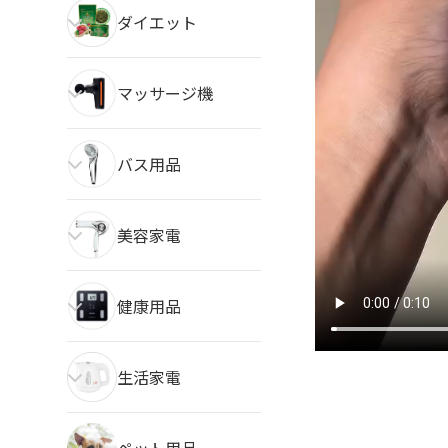
ダイエット
マッサージ機
バス用品
美容家電
健康用品
生活家電
ペット用品