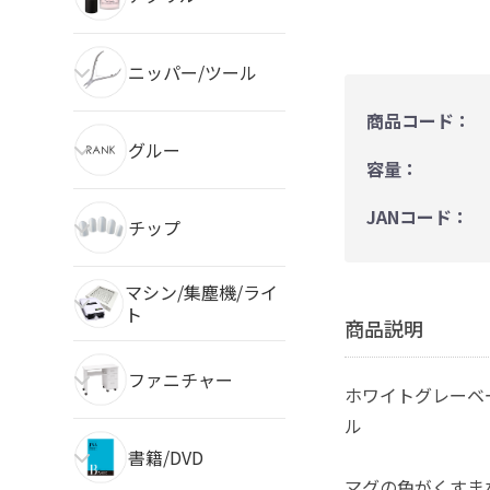
ニッパー/ツール
商品コード：
グルー
容量：
JANコード：
チップ
マシン/集塵機/ライ
ト
商品説明
ファニチャー
ホワイトグレーベ
ル
書籍/DVD
マグの色がくすま