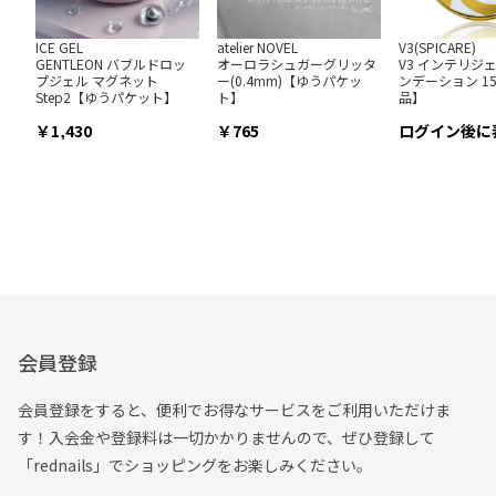
ICE GEL
atelier NOVEL
V3(SPICARE)
GENTLEON バブルドロッ
オーロラシュガーグリッタ
V3 インテリジ
プジェル マグネット
ー(0.4mm)【ゆうパケッ
ンデーション 15
Step2【ゆうパケット】
ト】
品】
1,430
765
ログイン後に
会員登録
会員登録をすると、便利でお得なサービスをご利用いただけま
す！入会金や登録料は一切かかりませんので、ぜひ登録して
「rednails」でショッピングをお楽しみください。