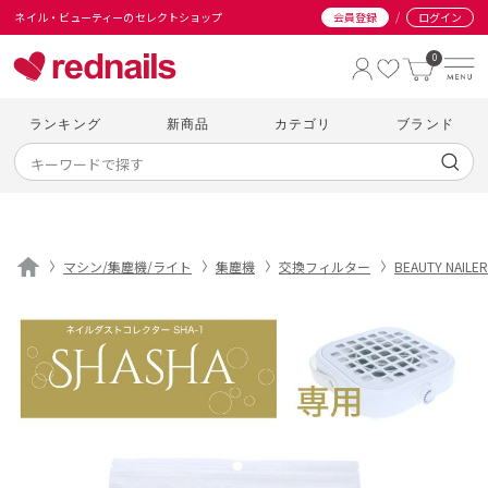
/
ネイル・ビューティーのセレクトショップ
会員登録
ログイン
0
ランキング
新商品
カテゴリ
ブランド
マシン/集塵機/ライト
集塵機
交換フィルター
BEAUTY NAILER