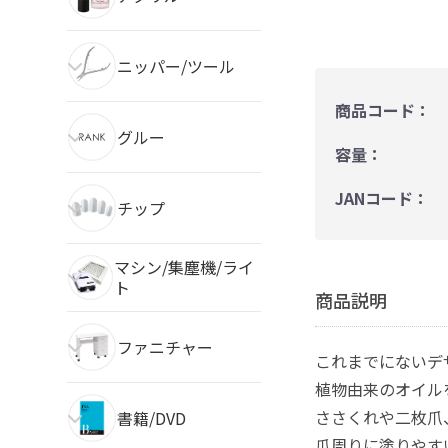
ニッパー/ツール
商品コード：
グルー
容量：
JANコード：
チップ
マシン/集塵機/ライ
ト
商品説明
ファニチャー
これまでにないデ
植物由来のオイル
ささくれや二枚爪
書籍/DVD
爪周りに塗りやす