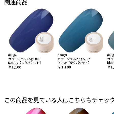
関連商品
rieugel
rieugel
rieug
カラージェル2.5g S008
カラージェル2.5g S007
カラー
D.naby【ゆうパケット】
D.blue【ゆうパケット】
bl
￥1,100
￥1,100
￥1,
この商品を見ている人はこちらもチェッ