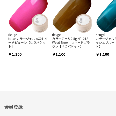
rieugel
rieugel
rieugel
tocar カラージェル AC01 ピ
カラージェル2.5g N゜01S
カラージェル2.
ーチピューレ【ゆうパケッ
Weed Brown ウィードブラ
ッシュブルー
ト】
ウン【ゆうパケット】
ト】
1,100
1,100
1,100
会員登録