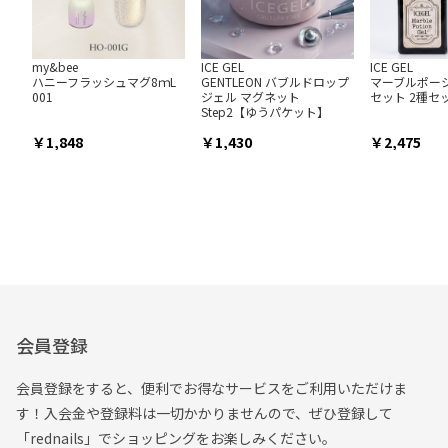
my&bee
ICE GEL
ICE GEL
ハニーフラッシュマグ8ｍL
GENTLEON バブルドロップ
マーブルポー
001
ジェル マグネット
セット 2種セ
Step2【ゆうパケット】
1,848
1,430
2,475
会員登録
会員登録をすると、便利でお得なサービスをご利用いただけま
す！入会金や登録料は一切かかりませんので、ぜひ登録して
「rednails」でショッピングをお楽しみください。