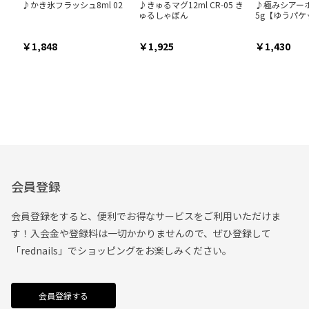
♪かき氷フラッシュ8ml 02
♪きゅるマグ12ml CR-05 き
♪極みシアー
ゅるしゃぼん
5g【ゆうパケ
1,848
1,925
1,430
会員登録
会員登録をすると、便利でお得なサービスをご利用いただけま
す！入会金や登録料は一切かかりませんので、ぜひ登録して
「rednails」でショッピングをお楽しみください。
会員登録する