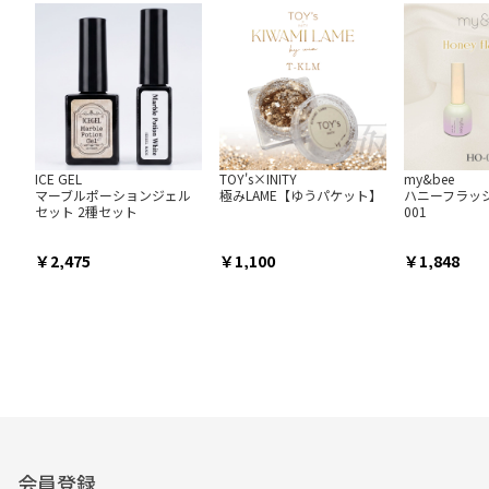
ICE GEL
TOY's×INITY
my&bee
マーブルポーションジェル
極みLAME【ゆうパケット】
ハニーフラッシ
セット 2種セット
001
2,475
1,100
1,848
会員登録