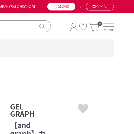
会員登録
/
ログイン
MPANY
SALON
SCHOOL
0
GEL
GRAPH
【and
graph】カ