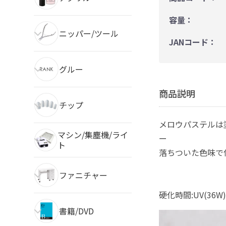
容量：
ニッパー/ツール
JANコード：
グルー
商品説明
チップ
メロウパステルは
マシン/集塵機/ライ
ー
ト
落ちついた色味で
ファニチャー
硬化時間:UV(36W)
書籍/DVD