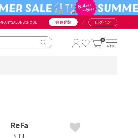
会員登録
/
ログイン
MPANY
SALON
SCHOOL
0
ReFa
♪リ