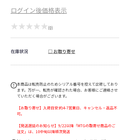
ログイン後価格表示
★★★★★
(0)
在庫状況
□ お取り寄せ
本商品は転売防止のためシリアル番号を控えて出荷しており
ます。万が一、転売が確認された場合、お客様にご連絡させ
ていただく場合がございます。
【お取り寄せ】入荷目安:約4-7営業日、キャンセル・返品不
可。
【発送遅延のお知らせ】9/22以降「MTGの取寄せ商品のご
注文」は、10中旬以降順次発送