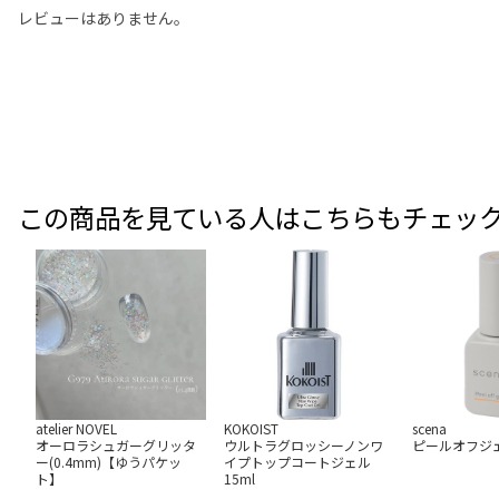
レビューはありません。
この商品を見ている人はこちらもチェッ
atelier NOVEL
KOKOIST
scena
オーロラシュガーグリッタ
ウルトラグロッシーノンワ
ピールオフジェ
ー(0.4mm)【ゆうパケッ
イプトップコートジェル
ト】
15ml