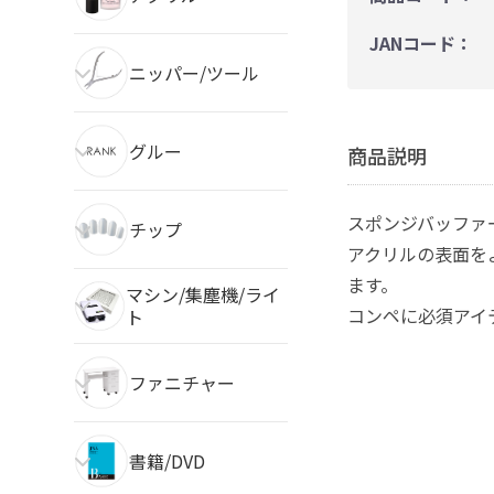
JANコード：
ニッパー/ツール
グルー
商品説明
スポンジバッファー
チップ
アクリルの表面を
ます。
マシン/集塵機/ライ
コンペに必須アイ
ト
ファニチャー
書籍/DVD