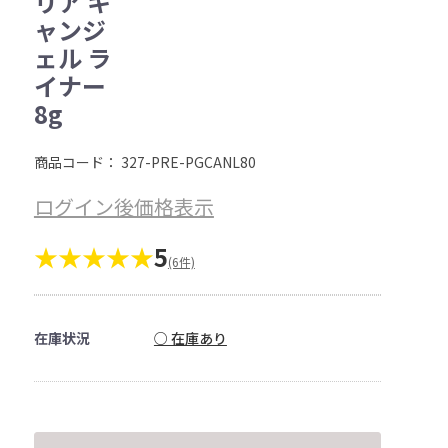
リア キ
ャンジ
ェル ラ
イナー
8g
商品コード：
327-PRE-PGCANL80
ログイン後価格表示
★★★★★
5
(6件)
在庫状況
○ 在庫あり