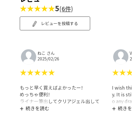
★★★★★
5
(6件)
レビューを投稿する
ねこ さん
V
2025/02/26
2
★★★★★
★★
もっと早く買えばよかったー!
I wish th
めっちゃ便利!
y. It is s
ライナー筆出してクリアジェル出して
o any dra
しまっての手間がないの最高
er than t
続きを読む
続きを
リピートします
The color
have a lit
nd the sm