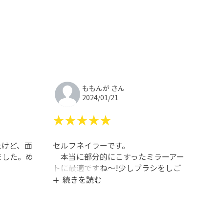
ももんが さん
2024/01/21
★★★★★
たけど、面
セルフネイラーです。
ました。め
本当に部分的にこすったミラーアー
トに最適ですね～!少しブラシをしご
いてから使うとその部分にだけしっか
続きを読む
り定着してくれるのでライナーでチマ
チマやらなくてよくなったのが本当に
嬉しい…。また無くなったら購入させ