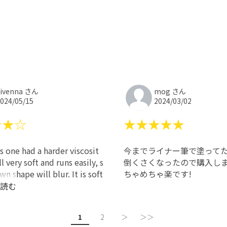
ivenna さん
mog さん
024/05/15
2024/03/02
★★☆
★★★★★
is one had a harder viscosit
今までライナー筆で塗って
till very soft and runs easily, s
倒くさくなったので購入し
wn shape will blur. It is soft
ちゃめちゃ楽です!
he hardliner by cando.
読む
 is clear (a lot of hardliners
tle bit of a yellow tinge), A
1
2
＞
＞＞
ell is minimal.