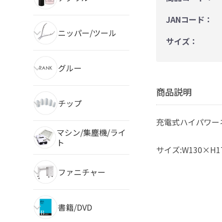
JANコード：
ニッパー/ツール
サイズ：
グルー
商品説明
チップ
充電式ハイパワー
マシン/集塵機/ライ
ト
サイズ:W130×H1
ファニチャー
書籍/DVD