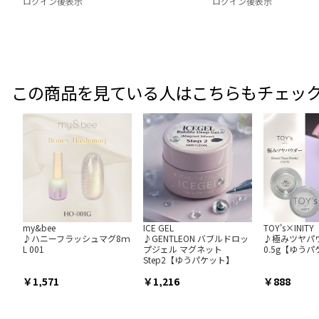
ログイン後表示
ログイン後表示
この商品を見ている人はこちらもチェッ
my&bee
ICE GEL
TOY's×INITY
♪ハニーフラッシュマグ8ｍ
♪GENTLEON バブルドロッ
♪極みツヤパ
L 001
プジェル マグネット
0.5g【ゆう
Step2【ゆうパケット】
1,571
1,216
888