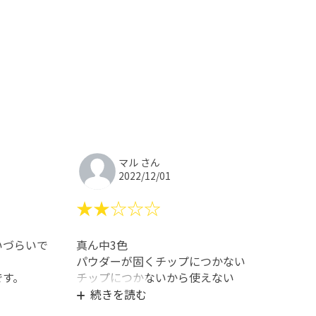
マル さん
2022/12/01
★★☆☆☆
いづらいで
真ん中3色
パウダーが固くチップにつかない
です。
チップにつかないから使えない
試しに指の腹でも試したけど
続きを読む
指にもつかない。