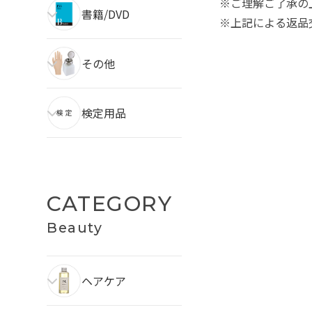
※ご理解ご了承の
書籍/DVD
※上記による返品
その他
検定用品
CATEGORY
Beauty
ヘアケア