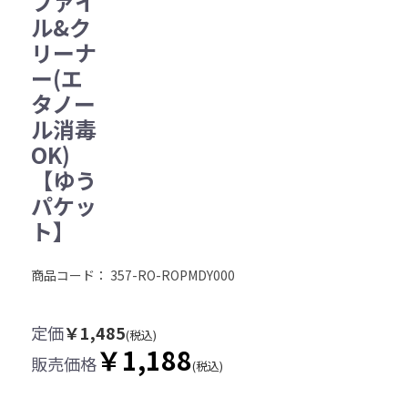
ファイ
ル&ク
リーナ
ー(エ
タノー
ル消毒
OK)
【ゆう
パケッ
ト】
商品コード：
357-RO-ROPMDY000
定価
￥1,485
(税込)
￥1,188
販売価格
(税込)