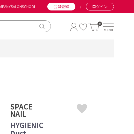
会員登録
/
ログイン
MPANY
SALON
SCHOOL
0
SPACE
NAIL
HYGIENIC
Dust