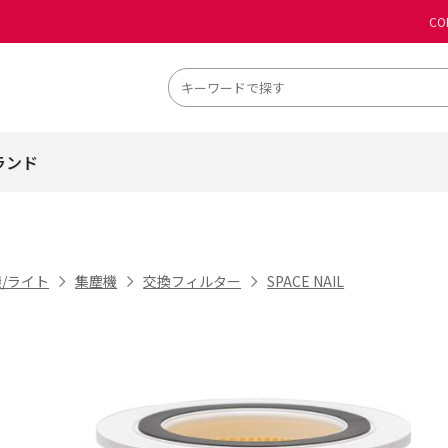
CO
ランド
/ライト
集塵機
交換フィルター
SPACE NAIL