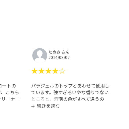
たぬき さん
2014/08/02
★★★★☆
コートの
パラジェルのトップとあわせて使用し
で、こちら
ています。強すぎるいやな香りでない
クリーナー
ところと、溶剤の色がすべて違うの
。
で、ぱっと見で区別しやすいところが
続きを読む
気に入っています。