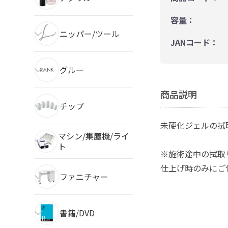
容量：
ニッパー/ツール
JANコード：
グルー
商品説明
チップ
未硬化ジェルの拭
マシン/集塵機/ライ
ト
※施術途中の拭取
仕上げ時のみにご
ファニチャー
書籍/DVD