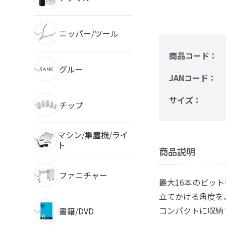
ニッパー/ツール
商品コード：
グルー
JANコード：
サイズ：
チップ
マシン/集塵機/ライ
ト
商品説明
ファニチャー
最大16本のビッ
立てかける角度を
コンパクトに収納
書籍/DVD